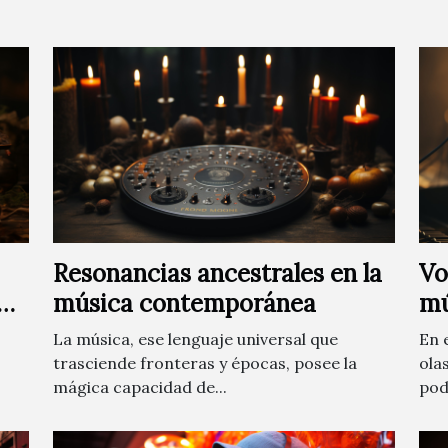
Resonancias ancestrales en la
Vo
os
música contemporánea
mú
La música, ese lenguaje universal que
En 
trasciende fronteras y épocas, posee la
ola
mágica capacidad de...
pod