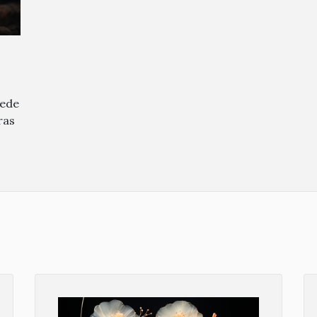
uede
ras