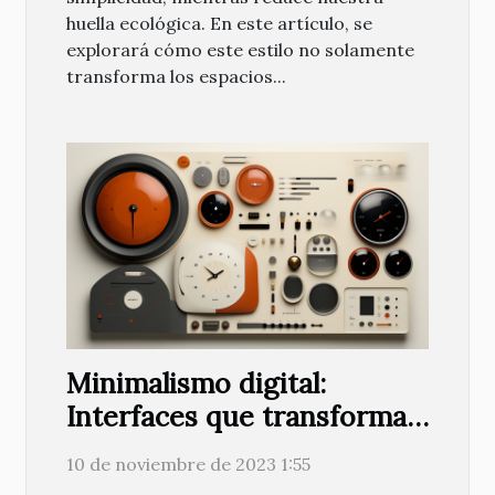
huella ecológica. En este artículo, se
explorará cómo este estilo no solamente
transforma los espacios...
Minimalismo digital:
Interfaces que transforman
la experiencia usuario
10 de noviembre de 2023 1:55