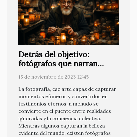
Detrás del objetivo:
fotógrafos que narran
historias olvidadas
15 de noviembre de 2023 12:45
La fotografía, ese arte capaz de capturar
momentos efímeros y convertirlos en
testimonios eternos, a menudo se
convierte en el puente entre realidades
ignoradas y la conciencia colectiva.
Mientras algunos capturan la belleza
evidente del mundo, existen fotógrafos