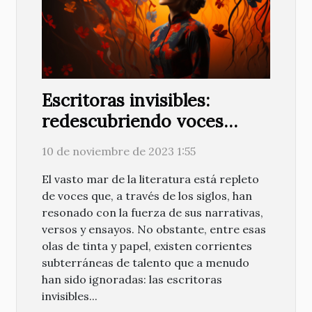
Escritoras invisibles:
redescubriendo voces
femeninas olvidadas
10 de noviembre de 2023 1:55
El vasto mar de la literatura está repleto
de voces que, a través de los siglos, han
resonado con la fuerza de sus narrativas,
versos y ensayos. No obstante, entre esas
olas de tinta y papel, existen corrientes
subterráneas de talento que a menudo
han sido ignoradas: las escritoras
invisibles...